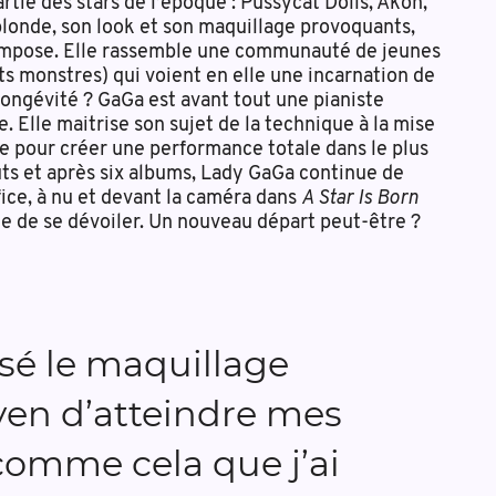
rtie des stars de l’époque : Pussycat Dolls, Akon,
londe, son look et son maquillage provoquants,
s’impose. Elle rassemble une communauté de jeunes
tits monstres) qui voient en elle une incarnation de
longévité ? GaGa est avant tout une pianiste
. Elle maitrise son sujet de la technique à la mise
e pour créer une performance totale dans le plus
uts et après six albums, Lady GaGa continue de
fice, à nu et devant la caméra dans
A Star Is Born
e de se dévoiler. Un nouveau départ peut-être ?
lisé le maquillage
n d’atteindre mes
 comme cela que j’ai