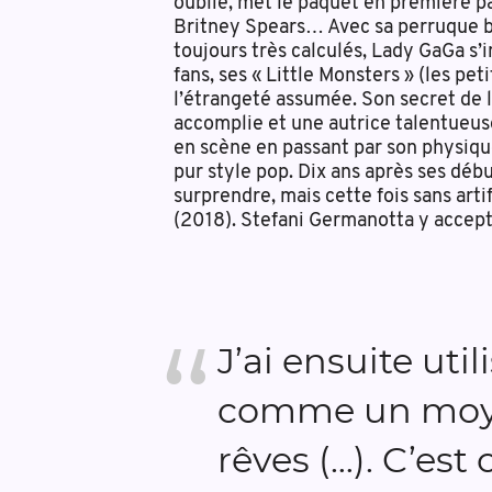
oublié, met le paquet en première pa
Britney Spears… Avec sa perruque b
toujours très calculés, Lady GaGa 
fans, ses « Little Monsters » (les pe
l’étrangeté assumée. Son secret de 
accomplie et une autrice talentueuse
en scène en passant par son physiqu
pur style pop. Dix ans après ses déb
surprendre, mais cette fois sans arti
(2018). Stefani Germanotta y accept
J’ai ensuite uti
comme un moye
rêves (…). C’est