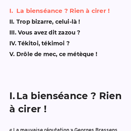
I
.
La bienséance ? Rien à cirer !
II
.
Trop bizarre, celui-là !
III
.
Vous avez dit zazou ?
IV
.
Tékitoi, tékimoi ?
V
.
Drôle de mec, ce métèque !
I
.
La bienséance ? Rien
à cirer !
« La mauvaise réputation » Georges Brassens,