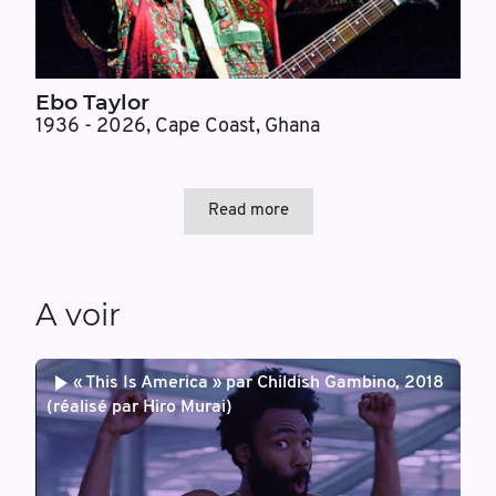
Ebo Taylor
1936 - 2026
,
Cape Coast, Ghana
Read more
A voir
« This Is America » par Childish Gambino, 2018
(réalisé par Hiro Murai)