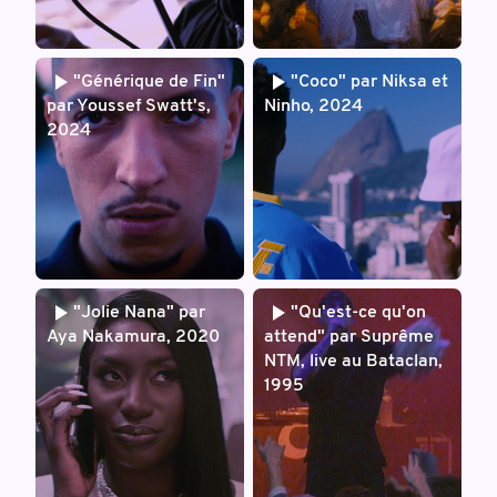
"Générique de Fin"
"Coco" par Niksa et
par Youssef Swatt's,
Ninho, 2024
2024
"Jolie Nana" par
"Qu'est-ce qu'on
Aya Nakamura, 2020
attend" par Suprême
NTM, live au Bataclan,
1995