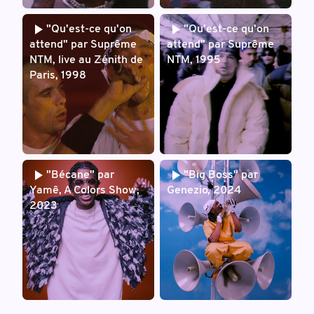
"Qu'est-ce qu'on
"Qu'est-ce qu'on
attend" par Suprême
attend" par Suprême
NTM, live au Zénith de
NTM, 1995
Paris, 1998
"Bécane" par
"Big Boss" par
Yamê, A Colors Show,
Genezio, 2024
2023