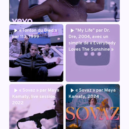
« Tonton du Bled »
"My Life" par Dr.
par 113, 1999
Dre, 2004, avec un
simple de « Everybody
Loves The Sunshine »
« Sovaz » par Maya
« Sovaz » par Maya
Kamaty, live session,
Kamaty, 2024
2022