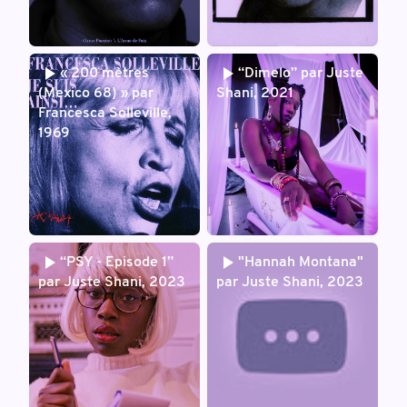
« 200 mètres
“Dimelo” par Juste
(Mexico 68) » par
Shani, 2021
Francesca Solleville,
1969
“PSY - Episode 1”
"Hannah Montana"
par Juste Shani, 2023
par Juste Shani, 2023