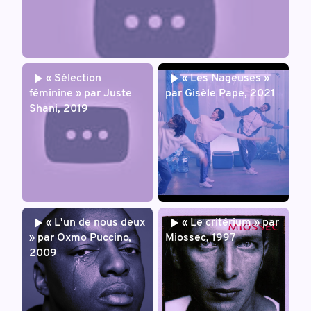
« Sélection
« Les Nageuses »
féminine » par Juste
par Gisèle Pape, 2021
Shani, 2019
« L'un de nous deux
« Le critérium » par
» par Oxmo Puccino,
Miossec, 1997
2009