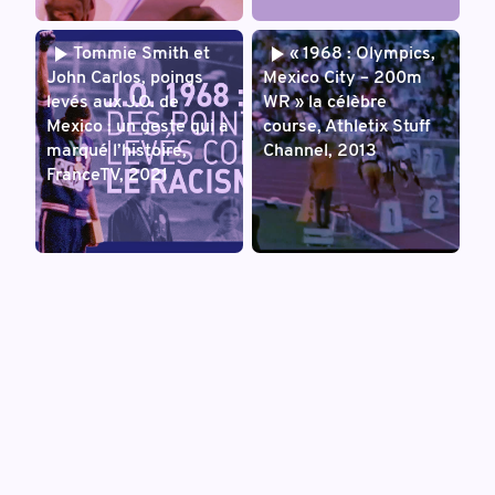
Tommie Smith et
« 1968 : Olympics,
John Carlos, poings
Mexico City – 200m
levés aux J.O. de
WR » la célèbre
Mexico : un geste qui a
course, Athletix Stuff
marqué l’histoire,
Channel, 2013
FranceTV, 2021