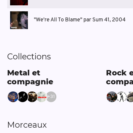
"We're All To Blame" par Sum 41, 2004
Collections
Metal et
Rock e
compagnie
compa
+
31
Morceaux