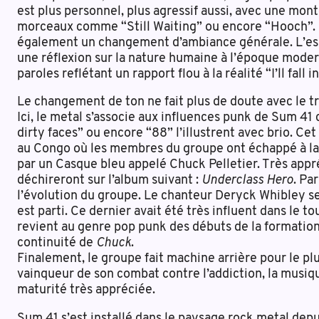
est plus personnel, plus agressif aussi, avec une mo
morceaux comme “Still Waiting” ou encore “Hooch”. 
également un changement d’ambiance générale. L’espri
une réflexion sur la nature humaine à l’époque moder
paroles reflétant un rapport flou à la réalité “I’ll fall i
Le changement de ton ne fait plus de doute avec le 
Ici, le metal s’associe aux influences punk de Sum 41
dirty faces” ou encore “88” l’illustrent avec brio. C
au Congo où les membres du groupe ont échappé à la
par un Casque bleu appelé Chuck Pelletier. Très appr
déchireront sur l’album suivant :
Underclass Hero
. Pa
l’évolution du groupe. Le chanteur Deryck Whibley se 
est parti. Ce dernier avait été très influent dans le 
revient au genre pop punk des débuts de la formation.
continuité de
Chuck
.
Finalement, le groupe fait machine arrière pour le pl
vainqueur de son combat contre l’addiction, la musiq
maturité très appréciée.
Sum 41 s’est installé dans le paysage rock metal de