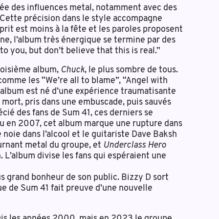
ntée des influences metal, notamment avec des
Cette précision dans le style accompagne
t est moins à la fête et les paroles proposent
ne, l’album très énergique se termine par des
nto you, but don’t believe that this is real.”
troisième album,
Chuck
, le plus sombre de tous.
 comme les “We’re all to blame”, “Angel with
et album est né d’une expérience traumatisante
 mort, pris dans une embuscade, puis sauvés
écié des fans de Sum 41, ces derniers se
ru en 2007, cet album marque une rupture dans
noie dans l’alcool et le guitariste Dave Baksh
tournant metal du groupe, et
Underclass Hero
 L’album divise les fans qui espéraient une
us grand bonheur de son public. Bizzy D sort
ue de Sum 41 fait preuve d’une nouvelle
puis les années 2000, mais en 2023 le groupe