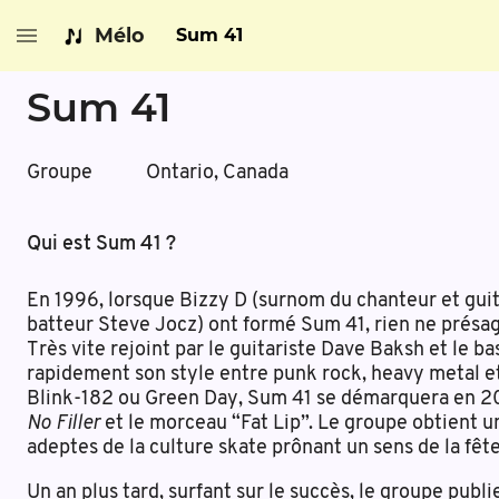
Mélo
Sum 41
Sum 41
Groupe
Ontario, Canada
Qui est Sum 41 ?
En 1996, lorsque Bizzy D (surnom du chanteur et gui
batteur Steve Jocz) ont formé Sum 41, rien ne présag
Très vite rejoint par le guitariste Dave Baksh et le b
rapidement son style entre punk rock, heavy metal e
Blink-182 ou Green Day, Sum 41 se démarquera en 2
No Filler
et le morceau “Fat Lip”. Le groupe obtient 
adeptes de la culture skate prônant un sens de la fêt
Un an plus tard, surfant sur le succès, le groupe publ