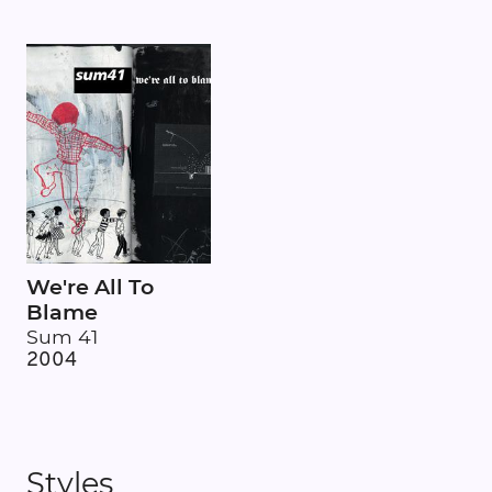
We're All To
Blame
Sum 41
2004
Styles