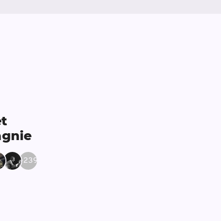
t
gnie
+
239