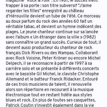
magazine “Rock & Folk”. En 1981, le succès vient
frapper à sa porte : son titre subversif “J’aime
regarder les filles” enregistré au château
d’Hérouville devient un tube de l’été. Ce morceau
au doux parfum du rock des années 60 fait un
véritable tabac, et devient un hymne indécent des
plages. Le jeune chanteur continue sur sa lancée
avec l’album « Un étranger dans la ville » (1982)
sans connaître un grand succès. Curieux de tout, il
devient aussi producteur du chanteur de rock
français Dick Rivers ou des Wampas. Collaborant
avec Rock Voisine, Peter Kröner ou encore Michel
Delpech, il se reconsacre à partir de 1997 à sa
carrière solo et se présente à différents concerts
avec le bassiste Gil Michel, le claviste Christophe
Allemand et le batteur Franck Ridacker. Entouré
de ces trois musiciens de talent, il renouvelle
alors son répertoire en recourant à la musique
électronique tout en restant fidèle aux styles
blues et rock. En plus de toutes ses casquettes,
Patrick Coutin s’investit également dans la vie