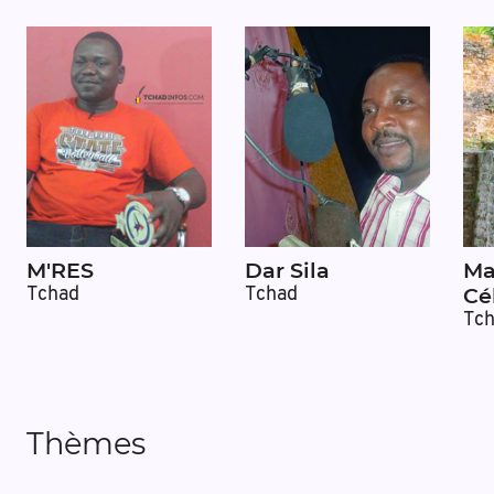
M'RES
Dar Sila
Ma
Cé
Tchad
Tchad
Tc
Thèmes