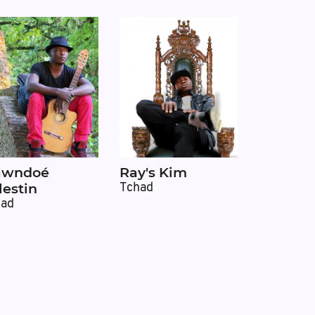
wndoé
Ray's Kim
lestin
Tchad
had