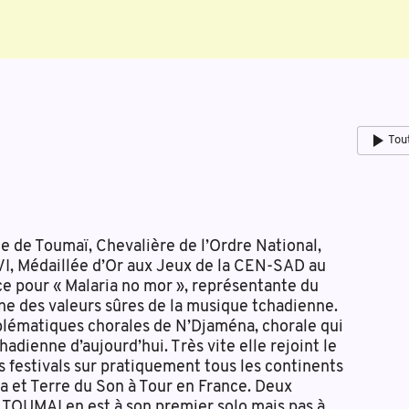
Tou
e de Toumaï, Chevalière de l’Ordre National,
VI, Médaillée d’Or aux Jeux de la CEN-SAD au
 pour « Malaria no mor », représentante du
ne des valeurs sûres de la musique tchadienne.
mblématiques chorales de N’Djaména, chorale qui
dienne d’aujourd’hui. Très vite elle rejoint le
 festivals sur pratiquement tous les continents
 et Terre du Son à Tour en France. Deux
e TOUMAI en est à son premier solo mais pas à