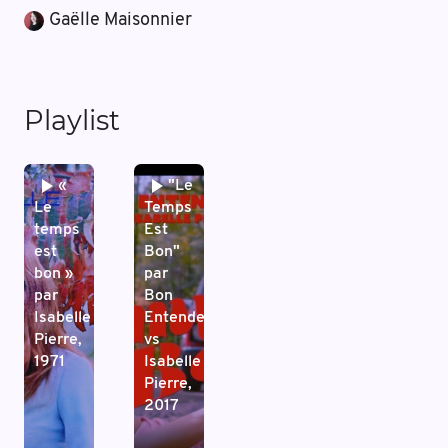
Gaëlle Maisonnier
Playlist
«
"Le
Le
Temps
temps
Est
est
Bon"
bon »
par
par
Bon
Isabelle
Entendeur
Pierre,
vs
1971
Isabelle
Pierre,
2017