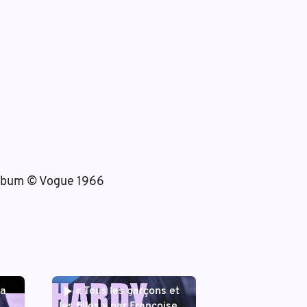
’album © Vogue 1966
ia
« Tous les garçons et
les filles » par Françoise