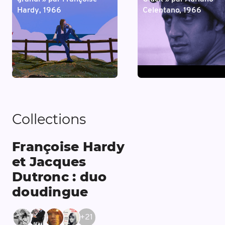
Hardy, 1966
Celentano, 1966
Collections
Françoise Hardy
et Jacques
Dutronc : duo
doudingue
+
21