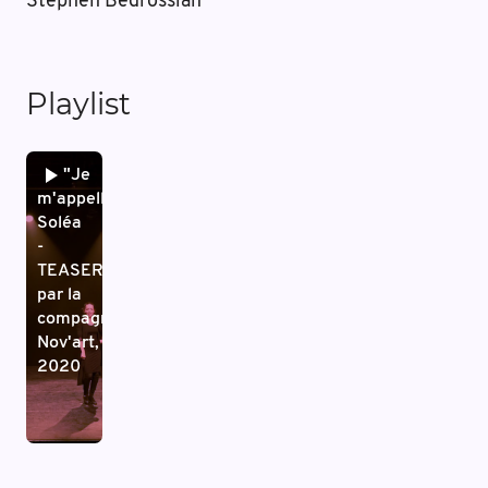
Stephen Bedrossian
Playlist
"Je
m'appelle
Soléa
-
TEASER"
par la
compagnie
Nov'art,
2020