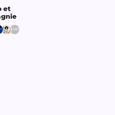
o et
gnie
+
141