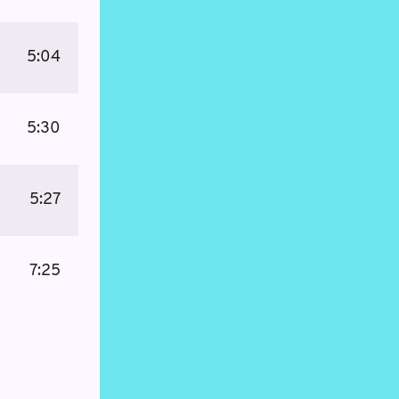
5:04
5:30
5:27
7:25