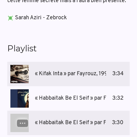
cette femme secrète mais à l’aura bien présente.
Sarah Aziri - Zebrock
Playlist
« Kifak Inta » par Fayrouz, 1991
3:34
« Habbaitak Be El Seif » par Fayrouz
3:32
« Habbaitak Be El Seif » par Fayrouz, live 
3:30