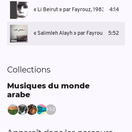
« Li Beirut » par Fayrouz, 1983
4:14
« Salimleh Alayh » par Fayrouz
5:52
Collections
Musiques du monde
arabe
+
52