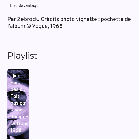
Lire davantage
Par Zebrock. Crédits photo vignette : pochette de
l’album © Vogue, 1968
Playlist
«
Fais
pas ci,
Fais
pas ça
» par
Jacques
Dutronc,
1968