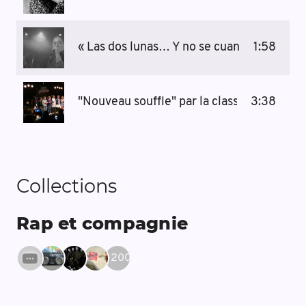
« Las dos lunas… Y no se cuantas mas » p
1:58
"Nouveau souffle" par la classe de CM1 de
3:38
Collections
Rap et compagnie
+
200