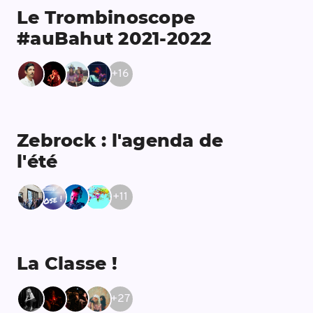
Le Trombinoscope
#auBahut 2021-2022
+
16
Zebrock : l'agenda de
l'été
+
11
La Classe !
+
27