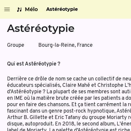
Mélo
Astéréotypie
Astéréotypie
Groupe
Bourg-la-Reine, France
Qui est Astéréotypie ?
Derrière ce drôle de nom se cache un collectif de ne
éducateurs spécialisés, Claire Mahé et Christophe L’hu
d’Astéréotypie ? La plupart de ses membres sont autiste
en IME où la matière brute créée par les patients a do
pour en faire des chansons. Et ça tient carrément la
fascinant dans un genre post-rock hypnotique, Astéré
Arthur B. Gillette et Eric Tafany du groupe Moriarty r
disque, autoproduit. En 2018, le second album, L’énerg
label de Moriarty. La palette d’Astéréotypie est riche