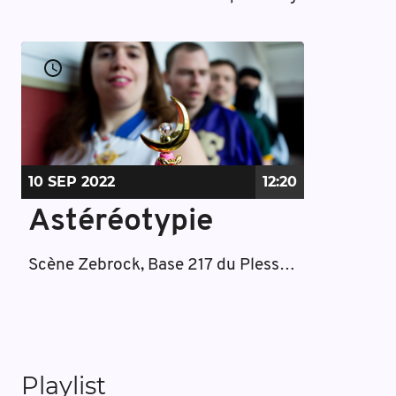
10 SEP
2022
12:20
Astéréotypie
Scène Zebrock, Base 217 du Plessis-Pâté/Brétigny-sur-Orge
Playlist