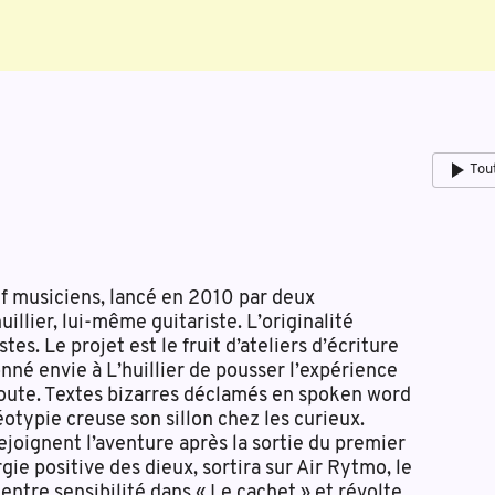
Tou
uf musiciens, lancé en 2010 par deux
illier, lui-même guitariste. L’originalité
s. Le projet est le fruit d’ateliers d’écriture
nné envie à L’huillier de pousser l’expérience
 route. Textes bizarres déclamés en spoken word
otypie creuse son sillon chez les curieux.
ejoignent l’aventure après la sortie du premier
ie positive des dieux, sortira sur Air Rytmo, le
 entre sensibilité dans « Le cachet » et révolte