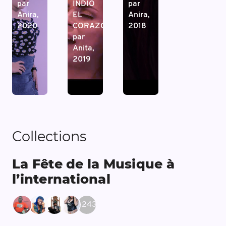
par
INDIO
par
Anira,
EL
Anira,
2020
CORAZÓN"
2018
par
Anita,
2019
Collections
La Fête de la Musique à
l’international
+
243